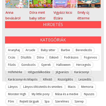
Anna
Dóra mint
Vigyázz kicsi
Emily új
bevásárol
baby sitter
Elzára
étterme
HIRDETÉS
KATEGÓRIÁK
Aranyhaj
Arcade
Baby sitter
Barbie
Berendezős
Cicás
Díszítős
Dóra
Esküvő
Fodrászos
Fogorvos
Főzős
Gondozós
Gyerek
Halloween
Hercegnős
Hófehérke
Időgazdálkodási
Jégvarázs
Karácsonyi
Karácsonyi és télapós
Kifestő
Kiszolgálós
Leszedős
Lányos
Lányos öltöztetős és sminkes
Macis
Memoria
Monster High
My little pony
Mása és a medve
Nyuszis
Póni
Rejtett tárgyak
Spa
Szerelmes
Szerep