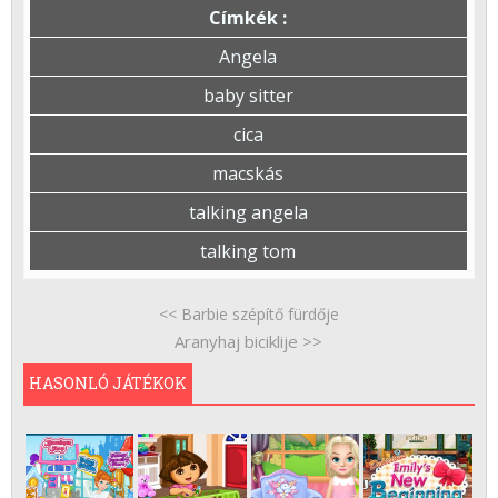
Címkék :
Angela
baby sitter
cica
macskás
talking angela
talking tom
<< Barbie szépítő fürdője
Aranyhaj biciklije >>
HASONLÓ JÁTÉKOK