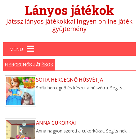
Lányos játékok
Játssz lányos játékokkal Ingyen online játék
gyűjtemény
Main menu
MENU
HERCEGNŐS JÁTÉKOK
SOFIA HERCEGNŐ HÚSVÉTJA
Sofia hercegnő és készül a húsvétra. Segíts...
ANNA CUKORKÁI
Anna nagyon szereti a cukorkákat. Segíts neki...