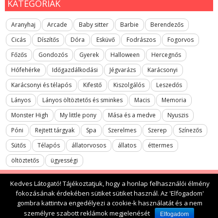
KATEGÓRIÁK
Aranyhaj
Arcade
Baby sitter
Barbie
Berendezős
Cicás
Díszítős
Dóra
Esküvő
Fodrászos
Fogorvos
Főzős
Gondozós
Gyerek
Halloween
Hercegnős
Hófehérke
Időgazdálkodási
Jégvarázs
Karácsonyi
Karácsonyi és télapós
Kifestő
Kiszolgálós
Leszedős
Lányos
Lányos öltöztetős és sminkes
Macis
Memoria
Monster High
My little pony
Mása és a medve
Nyuszis
Póni
Rejtett tárgyak
Spa
Szerelmes
Szerep
Színezős
Sütős
Télapós
állatorvosos
állatos
éttermes
öltöztetős
ügyességi
Kedves Látogató! Tájékoztatjuk, hogy a honlap felhasználói élmény
fokozásának érdekében sütiket sütiket használ. Az 'Elfogadom'
2017 All rights reserved. lanyosjatekok.gyerekfilmek.hu
gombra kattintva engedélyezi a cookie-k használatát és a nem
személyre szabott reklámok megjelenését
Elfogadom