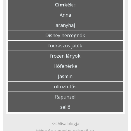
Címkék :
Anna
aranyhaj
Disney hercegnők
fodrászos játék
frozen lányok
Hófehérke
Jasmin
öltöztetős
Rapunzel
sellő
<< Alisa blogja
Mása és a medve színező >>