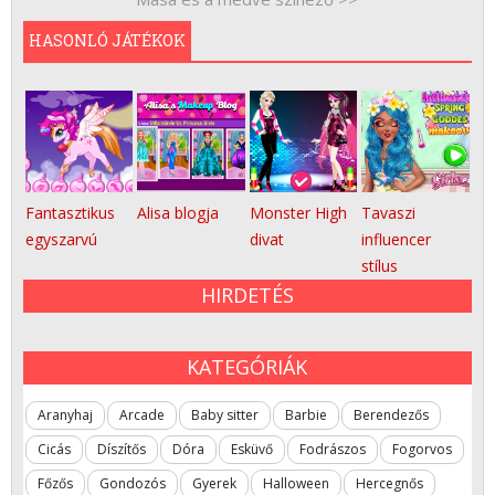
HASONLÓ JÁTÉKOK
Fantasztikus
Alisa blogja
Monster High
Tavaszi
egyszarvú
divat
influencer
stílus
HIRDETÉS
KATEGÓRIÁK
Aranyhaj
Arcade
Baby sitter
Barbie
Berendezős
Cicás
Díszítős
Dóra
Esküvő
Fodrászos
Fogorvos
Főzős
Gondozós
Gyerek
Halloween
Hercegnős