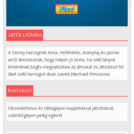
JÁTÉK LEÍRÁSA
A Disney hercegnők Anna, Hófehérke, Aranyhaj és Jasmin
arról álmodoznak, hogy milyen jó lenne, ha sellő lányok
lehetnének.Segíts megvalósítani az álmukat és öltöztesd fel
őket sellő hercegnő divat szerint.Mermaid Princesses
NAVIGÁCIÓ
Okostelefonon és táblagépen koppintással játszhatod,
számítógépen pedig egérrel.