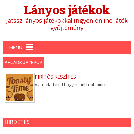
Lányos játékok
Játssz lányos játékokkal Ingyen online játék
gyűjtemény
Main menu
MENU
ARCADE JÁTÉKOK
PIRÍTÓS KÉSZÍTÉS
Az a feladatod hogy minél több pirítóst...
HIRDETÉS