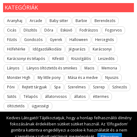
KATEGÓRIÁK
Aranyhaj
Arcade
Baby sitter
Barbie
Berendezős
Cicás
Díszítős
Dóra
Esküvő
Fodrászos
Fogorvos
Főzős
Gondozós
Gyerek
Halloween
Hercegnős
Hófehérke
Időgazdálkodási
Jégvarázs
Karácsonyi
Karácsonyi és télapós
Kifestő
Kiszolgálós
Leszedős
Lányos
Lányos öltöztetős és sminkes
Macis
Memoria
Monster High
My little pony
Mása és a medve
Nyuszis
Póni
Rejtett tárgyak
Spa
Szerelmes
Szerep
Színezős
Sütős
Télapós
állatorvosos
állatos
éttermes
öltöztetős
ügyességi
Kedves Látogató! Tájékoztatjuk, hogy a honlap felhasználói élmény
fokozásának érdekében sütiket sütiket használ. Az 'Elfogadom'
gombra kattintva engedélyezi a cookie-k használatát és a nem
2017 All rights reserved. lanyosjatekok.gyerekfilmek.hu
személyre szabott reklámok megjelenését