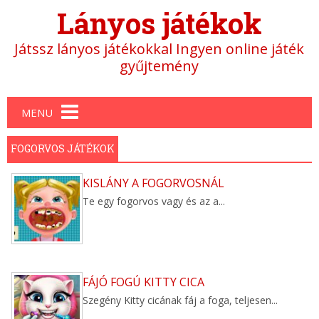
Lányos játékok
Játssz lányos játékokkal Ingyen online játék
gyűjtemény
Main menu
MENU
FOGORVOS JÁTÉKOK
KISLÁNY A FOGORVOSNÁL
Te egy fogorvos vagy és az a...
FÁJÓ FOGÚ KITTY CICA
Szegény Kitty cicának fáj a foga, teljesen...