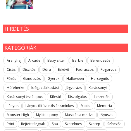
HIRDETÉS
KATEGÓRIÁK
Aranyhaj
Arcade
Baby sitter
Barbie
Berendezős
Cicás
Díszítős
Dóra
Esküvő
Fodrászos
Fogorvos
Főzős
Gondozós
Gyerek
Halloween
Hercegnős
Hófehérke
Időgazdálkodási
Jégvarázs
Karácsonyi
Karácsonyi és télapós
Kifestő
Kiszolgálós
Leszedős
Lányos
Lányos öltöztetős és sminkes
Macis
Memoria
Monster High
My little pony
Mása és a medve
Nyuszis
Póni
Rejtett tárgyak
Spa
Szerelmes
Szerep
Színezős