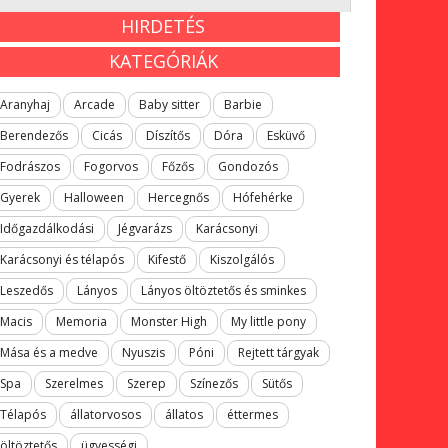
HIRDETÉS
KATEGÓRIÁK
Aranyhaj
Arcade
Baby sitter
Barbie
Berendezős
Cicás
Díszítős
Dóra
Esküvő
Fodrászos
Fogorvos
Főzős
Gondozós
Gyerek
Halloween
Hercegnős
Hófehérke
Időgazdálkodási
Jégvarázs
Karácsonyi
Karácsonyi és télapós
Kifestő
Kiszolgálós
Leszedős
Lányos
Lányos öltöztetős és sminkes
Macis
Memoria
Monster High
My little pony
Mása és a medve
Nyuszis
Póni
Rejtett tárgyak
Spa
Szerelmes
Szerep
Színezős
Sütős
Télapós
állatorvosos
állatos
éttermes
öltöztetős
ügyességi