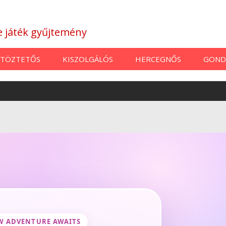
ne játék gyűjtemény
TÖZTETŐS
KISZOLGÁLÓS
HERCEGNŐS
GOND