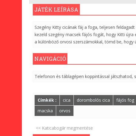
JÁTÉK LEÍRÁSA
Szegény Kitty cicának fáj a foga, teljesen feldagad
kezeld szegény macsek fájós fogát, hogy Kitti újra
a különböző orvosi szerszámokkal, tömd be, hogy új
NAVIGÁCIÓ
Telefonon és táblagépen koppintással játszhatod, 
Címkék :
cica
dorombolós cica
fájós fog
macska
orvos
<< Katicabogár megmentése