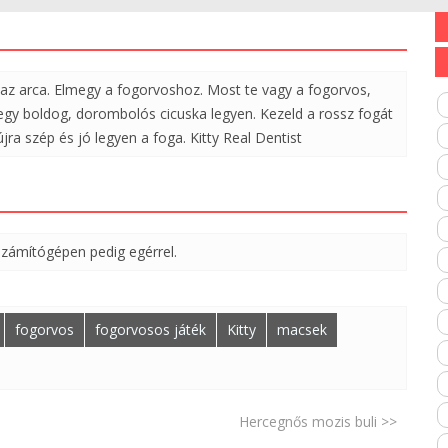
t az arca. Elmegy a fogorvoshoz. Most te vagy a fogorvos,
 egy boldog, dorombolós cicuska legyen. Kezeld a rossz fogát
ra szép és jó legyen a foga. Kitty Real Dentist
számítógépen pedig egérrel.
fogorvos
fogorvosos játék
Kitty
macsek
Hercegnős mozis buli >>