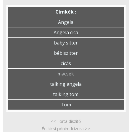
Címkék :
Angela
Angela cica
baby sitter
bébiszitter
cicás
macsek
talking angela
talking tom
Tom
<< Torta díszítő
Én kicsi pónim frizura >>