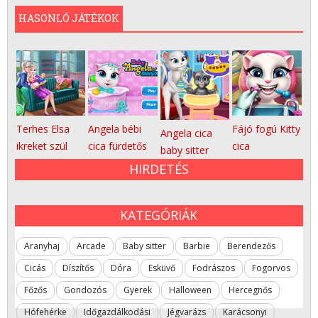
HASONLÓ JÁTÉKOK
Terhes Elsa
Angela bébi
Fájó fogú Kitty
Angela cica
ikreket szül
cica fürdetős
cica
baby sitter
HIRDETÉS
KATEGÓRIÁK
Aranyhaj
Arcade
Baby sitter
Barbie
Berendezős
Cicás
Díszítős
Dóra
Esküvő
Fodrászos
Fogorvos
Főzős
Gondozós
Gyerek
Halloween
Hercegnős
Hófehérke
Időgazdálkodási
Jégvarázs
Karácsonyi