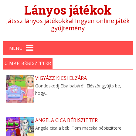
Lányos játékok
Játssz lányos játékokkal Ingyen online játék
gyűjtemény
Main menu
MENU
CÍMKE: BÉBISZITTER
VIGYÁZZ KICSI ELZÁRA
Gondoskodj Elsa babáról. Először gyújts be,
hogy...
ANGELA CICA BÉBISZITTER
Angela cica a bébi Tom macska bébiszittere,...