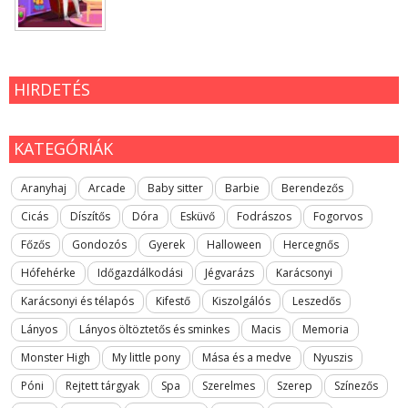
HIRDETÉS
KATEGÓRIÁK
Aranyhaj
Arcade
Baby sitter
Barbie
Berendezős
Cicás
Díszítős
Dóra
Esküvő
Fodrászos
Fogorvos
Főzős
Gondozós
Gyerek
Halloween
Hercegnős
Hófehérke
Időgazdálkodási
Jégvarázs
Karácsonyi
Karácsonyi és télapós
Kifestő
Kiszolgálós
Leszedős
Lányos
Lányos öltöztetős és sminkes
Macis
Memoria
Monster High
My little pony
Mása és a medve
Nyuszis
Póni
Rejtett tárgyak
Spa
Szerelmes
Szerep
Színezős