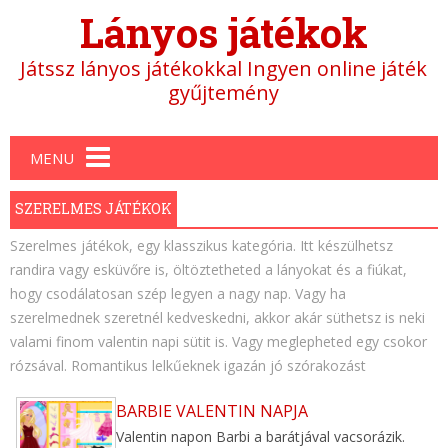
Lányos játékok
Játssz lányos játékokkal Ingyen online játék
gyűjtemény
Main menu
MENU
SZERELMES JÁTÉKOK
Szerelmes játékok, egy klasszikus kategória. Itt készülhetsz
randira vagy esküvőre is, öltöztetheted a lányokat és a fiúkat,
hogy csodálatosan szép legyen a nagy nap. Vagy ha
szerelmednek szeretnél kedveskedni, akkor akár süthetsz is neki
valami finom valentin napi sütit is. Vagy meglepheted egy csokor
rózsával. Romantikus lelkűeknek igazán jó szórakozást
BARBIE VALENTIN NAPJA
Valentin napon Barbi a barátjával vacsorázik.