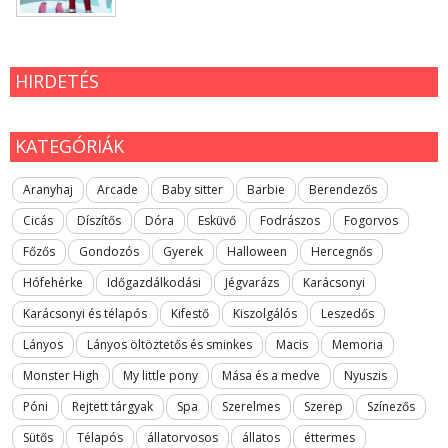
HIRDETÉS
KATEGÓRIÁK
Aranyhaj
Arcade
Baby sitter
Barbie
Berendezős
Cicás
Díszítős
Dóra
Esküvő
Fodrászos
Fogorvos
Főzős
Gondozós
Gyerek
Halloween
Hercegnős
Hófehérke
Időgazdálkodási
Jégvarázs
Karácsonyi
Karácsonyi és télapós
Kifestő
Kiszolgálós
Leszedős
Lányos
Lányos öltöztetős és sminkes
Macis
Memoria
Monster High
My little pony
Mása és a medve
Nyuszis
Póni
Rejtett tárgyak
Spa
Szerelmes
Szerep
Színezős
Sütős
Télapós
állatorvosos
állatos
éttermes