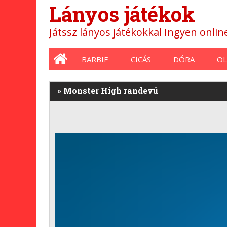
Lányos játékok
Játssz lányos játékokkal Ingyen onli
Main menu
BARBIE
CICÁS
DÓRA
ÖL
»
Monster High randevú