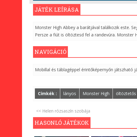
JÁTÉK LEÍRÁSA
Monster High Abbey a barátjával találkozik este. Seg
Persze a fiút is öltöztesd fel a randevúra. Monster
NAVIGÁCIÓ
Mobillal és táblagéppel érintőképernyőn játszható j
Címkék :
lányos
Monster High
öltöztetős
<< Helen rózsaszín szobája
HASONLÓ JÁTÉKOK