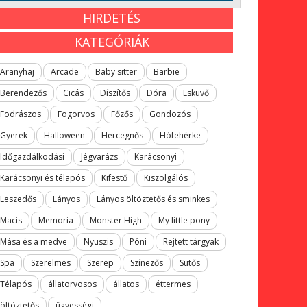
HIRDETÉS
KATEGÓRIÁK
Aranyhaj
Arcade
Baby sitter
Barbie
Berendezős
Cicás
Díszítős
Dóra
Esküvő
Fodrászos
Fogorvos
Főzős
Gondozós
Gyerek
Halloween
Hercegnős
Hófehérke
Időgazdálkodási
Jégvarázs
Karácsonyi
Karácsonyi és télapós
Kifestő
Kiszolgálós
Leszedős
Lányos
Lányos öltöztetős és sminkes
Macis
Memoria
Monster High
My little pony
Mása és a medve
Nyuszis
Póni
Rejtett tárgyak
Spa
Szerelmes
Szerep
Színezős
Sütős
Télapós
állatorvosos
állatos
éttermes
öltöztetős
ügyességi