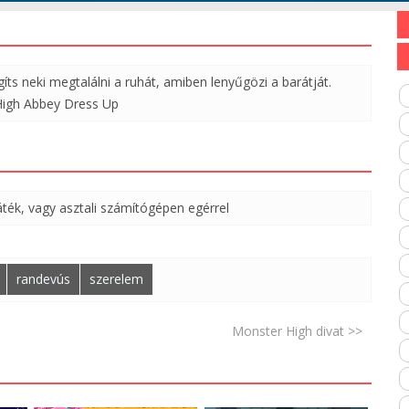
íts neki megtalálni a ruhát, amiben lenyűgözi a barátját.
 High Abbey Dress Up
áték, vagy asztali számítógépen egérrel
randevús
szerelem
Monster High divat >>