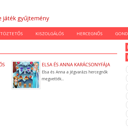
ne játék gyűjtemény
TÖZTETŐS
KISZOLGÁLÓS
HERCEGNŐS
GOND
ŐS
ELSA ÉS ANNA KARÁCSONYFÁJA
Elsa és Anna a Jégvarázs hercegnők
megvették...