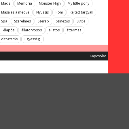
Macis
Memoria
Monster High
My little pony
Mása és a medve
Nyuszis
Póni
Rejtett tárgyak
Spa
Szerelmes
Szerep
Színezős
Sütős
Télapós
állatorvosos
állatos
éttermes
öltöztetős
ügyességi
Kapcsolat