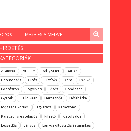
OZÓS
MÁSA ÉS A MEDVE
HIRDETÉS
KATEGÓRIÁK
Aranyhaj
Arcade
Baby sitter
Barbie
Berendezős
Cicás
Díszítős
Dóra
Esküvő
Fodrászos
Fogorvos
Főzős
Gondozós
Gyerek
Halloween
Hercegnős
Hófehérke
Időgazdálkodási
Jégvarázs
Karácsonyi
Karácsonyi és télapós
Kifestő
Kiszolgálós
Leszedős
Lányos
Lányos öltöztetős és sminkes