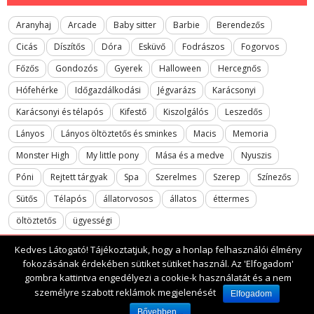
Aranyhaj
Arcade
Baby sitter
Barbie
Berendezős
Cicás
Díszítős
Dóra
Esküvő
Fodrászos
Fogorvos
Főzős
Gondozós
Gyerek
Halloween
Hercegnős
Hófehérke
Időgazdálkodási
Jégvarázs
Karácsonyi
Karácsonyi és télapós
Kifestő
Kiszolgálós
Leszedős
Lányos
Lányos öltöztetős és sminkes
Macis
Memoria
Monster High
My little pony
Mása és a medve
Nyuszis
Póni
Rejtett tárgyak
Spa
Szerelmes
Szerep
Színezős
Sütős
Télapós
állatorvosos
állatos
éttermes
öltöztetős
ügyességi
Kedves Látogató! Tájékoztatjuk, hogy a honlap felhasználói élmény
fokozásának érdekében sütiket sütiket használ. Az 'Elfogadom'
gombra kattintva engedélyezi a cookie-k használatát és a nem
2017 All rights reserved. lanyosjatekok.gyerekfilmek.hu
személyre szabott reklámok megjelenését
Elfogadom
Bővebben...