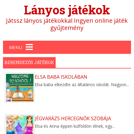
Lányos játékok
Játssz lányos játékokkal Ingyen online játék
gyűjtemény
Main menu
MENU
BERENDEZŐS JÁTÉKOK
ELSA BABA ISKOLÁBAN
Elsa baba elkezdte az általános iskolát. Nagyon...
JÉGVARÁZS HERCEGNŐK SZOBÁJA
Elsa és Anna éppen külföldön élnek, egy...