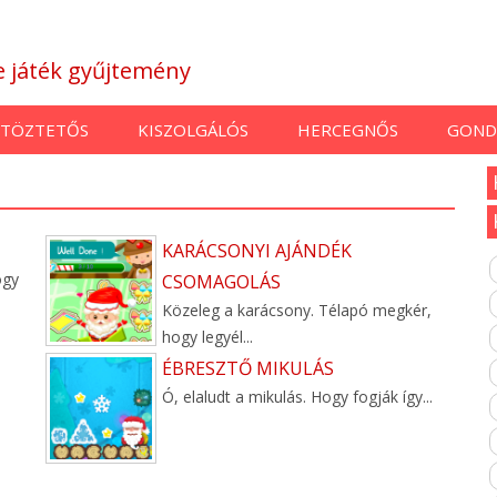
ne játék gyűjtemény
TÖZTETŐS
KISZOLGÁLÓS
HERCEGNŐS
GOND
KARÁCSONYI AJÁNDÉK
ogy
CSOMAGOLÁS
Közeleg a karácsony. Télapó megkér,
hogy legyél...
ÉBRESZTŐ MIKULÁS
Ó, elaludt a mikulás. Hogy fogják így...