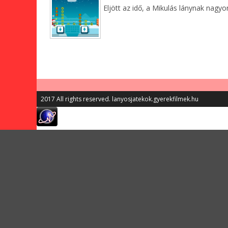
Eljött az idő, a Mikulás lánynak nagyon
2017 All rights reserved. lanyosjatekok.gyerekfilmek.hu