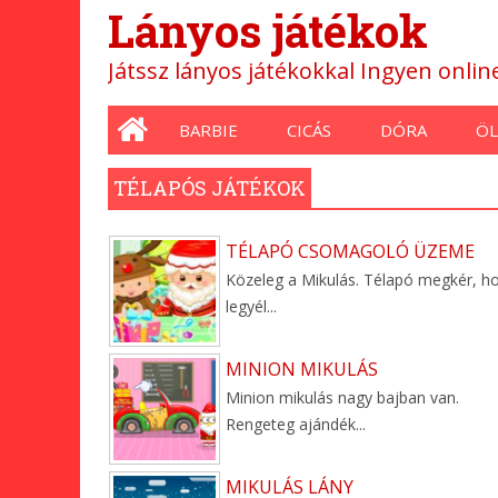
Lányos játékok
Játssz lányos játékokkal Ingyen onli
Main menu
BARBIE
CICÁS
DÓRA
ÖL
TÉLAPÓS JÁTÉKOK
TÉLAPÓ CSOMAGOLÓ ÜZEME
Közeleg a Mikulás. Télapó megkér, h
legyél...
MINION MIKULÁS
Minion mikulás nagy bajban van.
Rengeteg ajándék...
MIKULÁS LÁNY