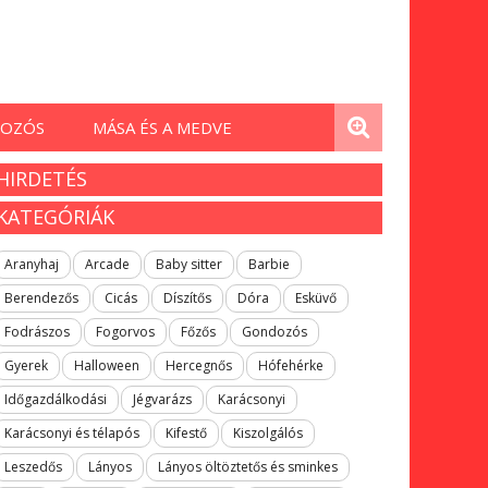
OZÓS
MÁSA ÉS A MEDVE
HIRDETÉS
KATEGÓRIÁK
Aranyhaj
Arcade
Baby sitter
Barbie
Berendezős
Cicás
Díszítős
Dóra
Esküvő
Fodrászos
Fogorvos
Főzős
Gondozós
Gyerek
Halloween
Hercegnős
Hófehérke
Időgazdálkodási
Jégvarázs
Karácsonyi
Karácsonyi és télapós
Kifestő
Kiszolgálós
Leszedős
Lányos
Lányos öltöztetős és sminkes