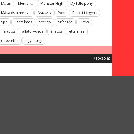
Macis
Memoria
Monster High
My little pony
Mása és a medve
Nyuszis
Póni
Rejtett tárgyak
Spa
Szerelmes
Szerep
Színezős
Sütős
Télapós
állatorvosos
állatos
éttermes
öltöztetős
ügyességi
Kapcsolat