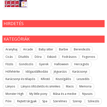
HIRDETÉS
KATEGÓRIÁK
Aranyhaj
Arcade
Baby sitter
Barbie
Berendezős
Cicás
Díszítős
Dóra
Esküvő
Fodrászos
Fogorvos
Főzős
Gondozós
Gyerek
Halloween
Hercegnős
Hófehérke
Időgazdálkodási
Jégvarázs
Karácsonyi
Karácsonyi és télapós
Kifestő
Kiszolgálós
Leszedős
Lányos
Lányos öltöztetős és sminkes
Macis
Memoria
Monster High
My little pony
Mása és a medve
Nyuszis
Póni
Rejtett tárgyak
Spa
Szerelmes
Szerep
Színezős