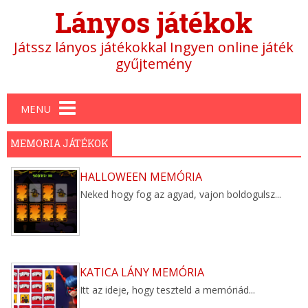
Lányos játékok
Játssz lányos játékokkal Ingyen online játék
gyűjtemény
Main menu
MENU
MEMORIA JÁTÉKOK
HALLOWEEN MEMÓRIA
Neked hogy fog az agyad, vajon boldogulsz...
KATICA LÁNY MEMÓRIA
Itt az ideje, hogy teszteld a memóriád...