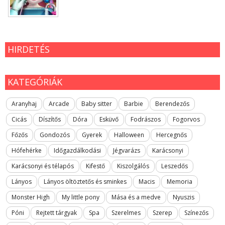
HIRDETÉS
KATEGÓRIÁK
Aranyhaj
Arcade
Baby sitter
Barbie
Berendezős
Cicás
Díszítős
Dóra
Esküvő
Fodrászos
Fogorvos
Főzős
Gondozós
Gyerek
Halloween
Hercegnős
Hófehérke
Időgazdálkodási
Jégvarázs
Karácsonyi
Karácsonyi és télapós
Kifestő
Kiszolgálós
Leszedős
Lányos
Lányos öltöztetős és sminkes
Macis
Memoria
Monster High
My little pony
Mása és a medve
Nyuszis
Póni
Rejtett tárgyak
Spa
Szerelmes
Szerep
Színezős