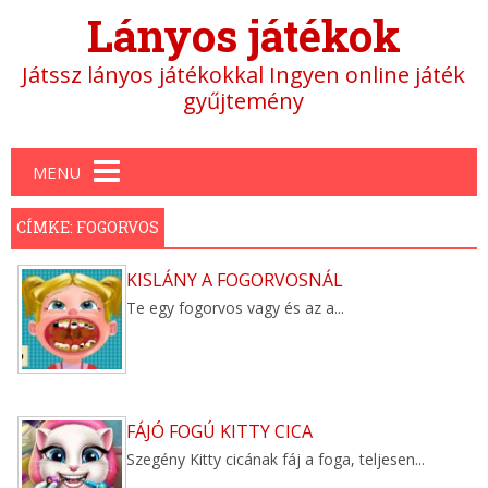
Lányos játékok
Játssz lányos játékokkal Ingyen online játék
gyűjtemény
Main menu
MENU
CÍMKE: FOGORVOS
KISLÁNY A FOGORVOSNÁL
Te egy fogorvos vagy és az a...
FÁJÓ FOGÚ KITTY CICA
Szegény Kitty cicának fáj a foga, teljesen...