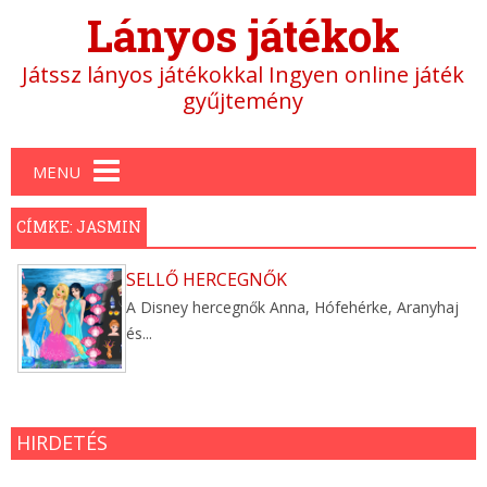
Lányos játékok
Játssz lányos játékokkal Ingyen online játék
gyűjtemény
Main menu
MENU
CÍMKE: JASMIN
SELLŐ HERCEGNŐK
A Disney hercegnők Anna, Hófehérke, Aranyhaj
és...
HIRDETÉS