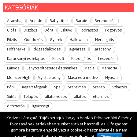
KATEGÓRIÁK
Aranyhaj
Arcade
Baby sitter
Barbie
Berendezős
Cicás
Díszítős
Dóra
Esküvő
Fodrászos
Fogorvos
Főzős
Gondozós
Gyerek
Halloween
Hercegnős
Hófehérke
Időgazdálkodási
Jégvarázs
Karácsonyi
Karácsonyi és télapós
Kifestő
Kiszolgálós
Leszedős
Lányos
Lányos öltöztetős és sminkes
Macis
Memoria
Monster High
My little pony
Mása és a medve
Nyuszis
Póni
Rejtett tárgyak
Spa
Szerelmes
Szerep
Színezős
Sütős
Télapós
állatorvosos
állatos
éttermes
öltöztetős
ügyességi
Kedves Látogató! Tájékoztatjuk, hogy a honlap felhasználói élmény
fokozásának érdekében sütiket sütiket használ. Az 'Elfogadom'
gombra kattintva engedélyezi a cookie-k használatát és a nem
2017 All rights reserved. lanyosjatekok.gyerekfilmek.hu
személyre szabott reklámok megjelenését