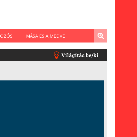
OZÓS
MÁSA ÉS A MEDVE
Világítás be/ki