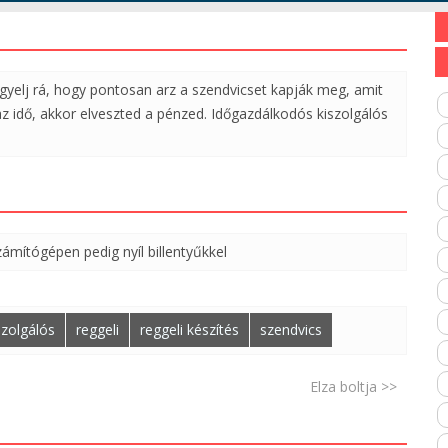
Figyelj rá, hogy pontosan arz a szendvicset kapják meg, amit
 az idő, akkor elveszted a pénzed. Időgazdálkodós kiszolgálós
ámítógépen pedig nyíl billentyűkkel
szolgálós
reggeli
reggeli készítés
szendvics
Elza boltja >>