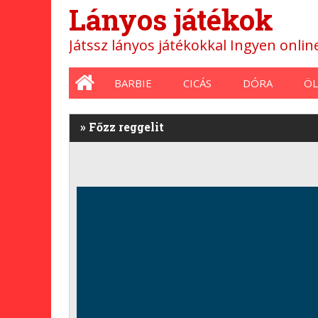
Lányos játékok
Játssz lányos játékokkal Ingyen onli
Main menu
BARBIE
CICÁS
DÓRA
ÖL
»
Főzz reggelit