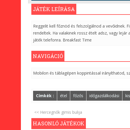
JÁTÉK LEÍRÁSA
Reggelit kell főznöd és felszolgálnod a vevőidnek. 
rendeltek. Ha valakinek rossz ételt adsz, vagy lejár
játék telefonra. Breakfast Time
NAVIGÁCIÓ
Mobilon és táblagépen koppintással irányíthatod, sz
Címkék :
étel
főzős
időgazdálkodási
ki
<< Hercegnők gimis bulija
HASONLÓ JÁTÉKOK