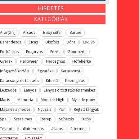
HIRDETÉS
KATEGÓRIÁK
Aranyhaj
Arcade
Baby sitter
Barbie
Berendezős
Cicás
Díszítős
Dóra
Esküvő
Fodrászos
Fogorvos
Főzős
Gondozós
Gyerek
Halloween
Hercegnős
Hófehérke
Időgazdálkodási
Jégvarázs
Karácsonyi
Karácsonyi és télapós
Kifestő
Kiszolgálós
Leszedős
Lányos
Lányos öltöztetős és sminkes
Macis
Memoria
Monster High
My little pony
Mása és a medve
Nyuszis
Póni
Rejtett tárgyak
Spa
Szerelmes
Szerep
Színezős
Sütős
Télapós
állatorvosos
állatos
éttermes
öltöztetős
ügyességi