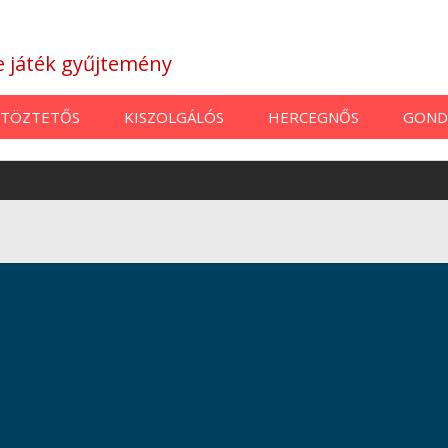
ne játék gyűjtemény
TÖZTETŐS
KISZOLGÁLÓS
HERCEGNŐS
GOND