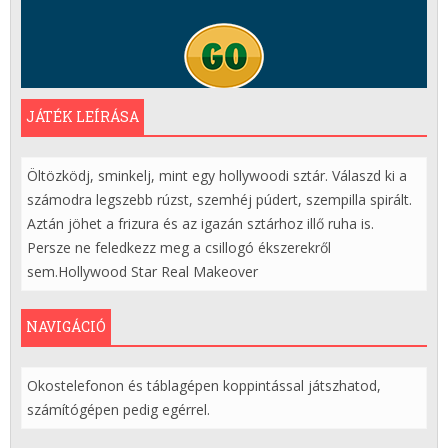
JÁTÉK LEÍRÁSA
Öltözködj, sminkelj, mint egy hollywoodi sztár. Válaszd ki a
számodra legszebb rúzst, szemhéj púdert, szempilla spirált.
Aztán jöhet a frizura és az igazán sztárhoz illő ruha is.
Persze ne feledkezz meg a csillogó ékszerekről
sem.Hollywood Star Real Makeover
NAVIGÁCIÓ
Okostelefonon és táblagépen koppintással játszhatod,
számítógépen pedig egérrel.