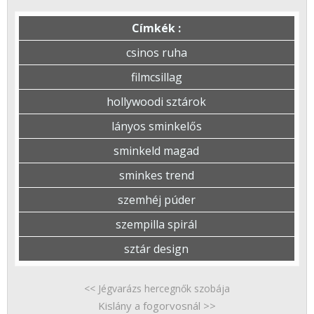
Címkék :
csinos ruha
filmcsillag
hollywoodi sztárok
lányos sminkelős
sminkeld magad
sminkes trend
szemhéj púder
szempilla spirál
sztár design
<< Jégvarázs hercegnők szobája
Kislány a fogorvosnál >>