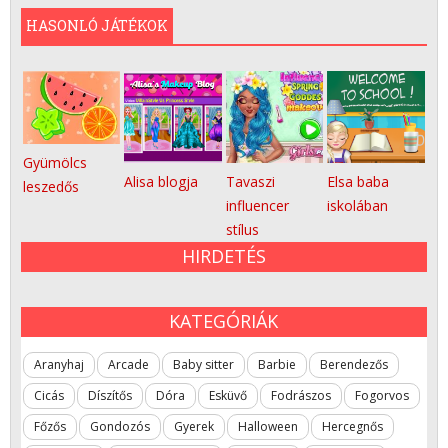
HASONLÓ JÁTÉKOK
Gyümölcs
Alisa blogja
Tavaszi
Elsa baba
leszedős
influencer
iskolában
stílus
HIRDETÉS
KATEGÓRIÁK
Aranyhaj
Arcade
Baby sitter
Barbie
Berendezős
Cicás
Díszítős
Dóra
Esküvő
Fodrászos
Fogorvos
Főzős
Gondozós
Gyerek
Halloween
Hercegnős