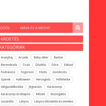
OZÓS
MÁSA ÉS A MEDVE
HIRDETÉS
KATEGÓRIÁK
Aranyhaj
Arcade
Baby sitter
Barbie
Berendezős
Cicás
Díszítős
Dóra
Esküvő
Fodrászos
Fogorvos
Főzős
Gondozós
Gyerek
Halloween
Hercegnős
Hófehérke
Időgazdálkodási
Jégvarázs
Karácsonyi
Karácsonyi és télapós
Kifestő
Kiszolgálós
Leszedős
Lányos
Lányos öltöztetős és sminkes