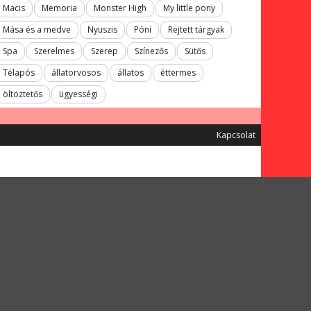
Macis
Memoria
Monster High
My little pony
Mása és a medve
Nyuszis
Póni
Rejtett tárgyak
Spa
Szerelmes
Szerep
Színezős
Sütős
Télapós
állatorvosos
állatos
éttermes
öltöztetős
ügyességi
Kapcsolat