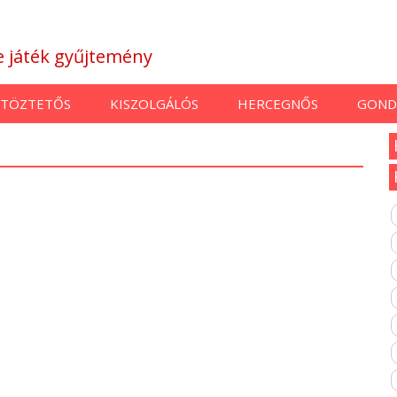
ne játék gyűjtemény
TÖZTETŐS
KISZOLGÁLÓS
HERCEGNŐS
GOND