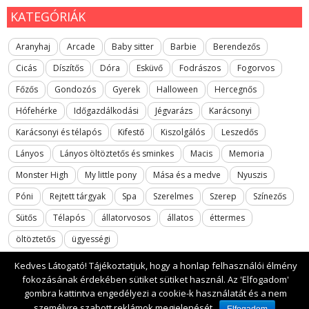
KATEGÓRIÁK
Aranyhaj
Arcade
Baby sitter
Barbie
Berendezős
Cicás
Díszítős
Dóra
Esküvő
Fodrászos
Fogorvos
Főzős
Gondozós
Gyerek
Halloween
Hercegnős
Hófehérke
Időgazdálkodási
Jégvarázs
Karácsonyi
Karácsonyi és télapós
Kifestő
Kiszolgálós
Leszedős
Lányos
Lányos öltöztetős és sminkes
Macis
Memoria
Monster High
My little pony
Mása és a medve
Nyuszis
Póni
Rejtett tárgyak
Spa
Szerelmes
Szerep
Színezős
Sütős
Télapós
állatorvosos
állatos
éttermes
öltöztetős
ügyességi
Kedves Látogató! Tájékoztatjuk, hogy a honlap felhasználói élmény
fokozásának érdekében sütiket sütiket használ. Az 'Elfogadom'
gombra kattintva engedélyezi a cookie-k használatát és a nem
2017 All rights reserved. lanyosjatekok.gyerekfilmek.hu
személyre szabott reklámok megjelenését