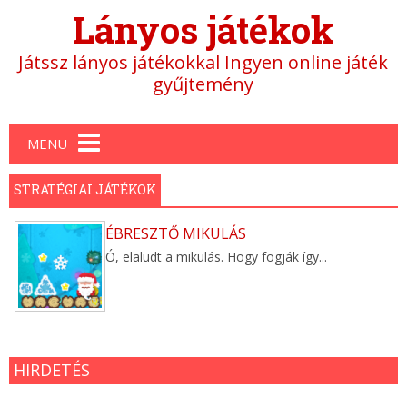
Lányos játékok
Játssz lányos játékokkal Ingyen online játék
gyűjtemény
Main menu
MENU
STRATÉGIAI JÁTÉKOK
ÉBRESZTŐ MIKULÁS
Ó, elaludt a mikulás. Hogy fogják így...
HIRDETÉS