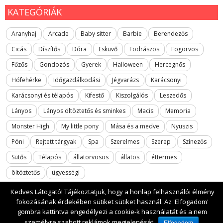
KATEGÓRIÁK
Aranyhaj
Arcade
Baby sitter
Barbie
Berendezős
Cicás
Díszítős
Dóra
Esküvő
Fodrászos
Fogorvos
Főzős
Gondozós
Gyerek
Halloween
Hercegnős
Hófehérke
Időgazdálkodási
Jégvarázs
Karácsonyi
Karácsonyi és télapós
Kifestő
Kiszolgálós
Leszedős
Lányos
Lányos öltöztetős és sminkes
Macis
Memoria
Monster High
My little pony
Mása és a medve
Nyuszis
Póni
Rejtett tárgyak
Spa
Szerelmes
Szerep
Színezős
Sütős
Télapós
állatorvosos
állatos
éttermes
öltöztetős
ügyességi
Kedves Látogató! Tájékoztatjuk, hogy a honlap felhasználói élmény
fokozásának érdekében sütiket sütiket használ. Az 'Elfogadom'
gombra kattintva engedélyezi a cookie-k használatát és a nem
2017 All rights reserved. lanyosjatekok.gyerekfilmek.hu
személyre szabott reklámok megjelenését