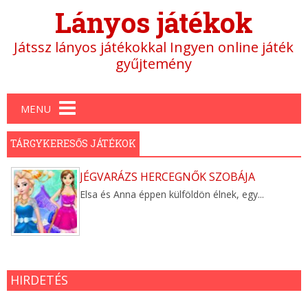
Lányos játékok
Játssz lányos játékokkal Ingyen online játék
gyűjtemény
Main menu
MENU
TÁRGYKERESŐS JÁTÉKOK
JÉGVARÁZS HERCEGNŐK SZOBÁJA
Elsa és Anna éppen külföldön élnek, egy...
HIRDETÉS