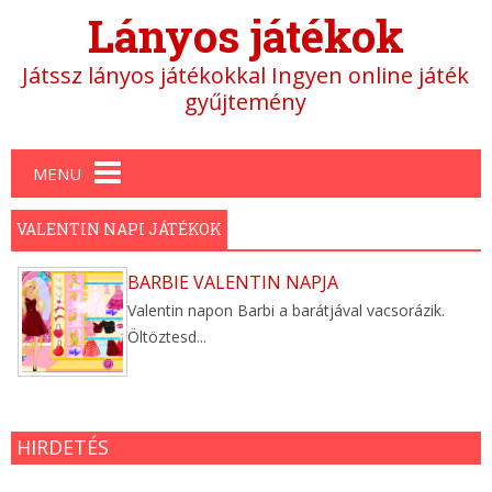
Lányos játékok
Játssz lányos játékokkal Ingyen online játék
gyűjtemény
Main menu
MENU
VALENTIN NAPI JÁTÉKOK
BARBIE VALENTIN NAPJA
Valentin napon Barbi a barátjával vacsorázik.
Öltöztesd...
HIRDETÉS