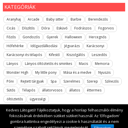
KATEGÓRIÁK
Aranyhaj
Arcade
Baby sitter
Barbie
Berendezős
Cicás
Díszítős
Dóra
Esküvő
Fodrászos
Fogorvos
Főzős
Gondozós
Gyerek
Halloween
Hercegnős
Hófehérke
Időgazdálkodási
Jégvarázs
Karácsonyi
Karácsonyi és télapós
Kifestő
Kiszolgálós
Leszedős
Lányos
Lányos öltöztetős és sminkes
Macis
Memoria
Monster High
My little pony
Mása és a medve
Nyuszis
Póni
Rejtett tárgyak
Spa
Szerelmes
Szerep
Színezős
Sütős
Télapós
állatorvosos
állatos
éttermes
öltöztetős
ügyességi
Kedves Látogató! Tájékoztatjuk, hogy a honlap felhasználói élmény
fokozásának érdekében sütiket sütiket használ. Az 'Elfogadom'
gombra kattintva engedélyezi a cookie-k használatát és a nem
2017 All rights reserved. lanyosjatekok.gyerekfilmek.hu
személyre szabott reklámok megjelenését