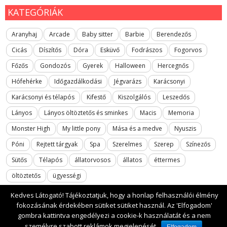
KATEGÓRIÁK
Aranyhaj
Arcade
Baby sitter
Barbie
Berendezős
Cicás
Díszítős
Dóra
Esküvő
Fodrászos
Fogorvos
Főzős
Gondozós
Gyerek
Halloween
Hercegnős
Hófehérke
Időgazdálkodási
Jégvarázs
Karácsonyi
Karácsonyi és télapós
Kifestő
Kiszolgálós
Leszedős
Lányos
Lányos öltöztetős és sminkes
Macis
Memoria
Monster High
My little pony
Mása és a medve
Nyuszis
Póni
Rejtett tárgyak
Spa
Szerelmes
Szerep
Színezős
Sütős
Télapós
állatorvosos
állatos
éttermes
öltöztetős
ügyességi
Kedves Látogató! Tájékoztatjuk, hogy a honlap felhasználói élmény
fokozásának érdekében sütiket sütiket használ. Az 'Elfogadom'
gombra kattintva engedélyezi a cookie-k használatát és a nem
2017 All rights reserved. lanyosjatekok.gyerekfilmek.hu
személyre szabott reklámok megjelenését