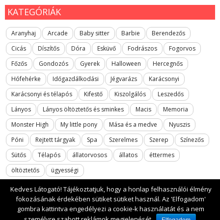
KATEGÓRIÁK
Aranyhaj
Arcade
Baby sitter
Barbie
Berendezős
Cicás
Díszítős
Dóra
Esküvő
Fodrászos
Fogorvos
Főzős
Gondozós
Gyerek
Halloween
Hercegnős
Hófehérke
Időgazdálkodási
Jégvarázs
Karácsonyi
Karácsonyi és télapós
Kifestő
Kiszolgálós
Leszedős
Lányos
Lányos öltöztetős és sminkes
Macis
Memoria
Monster High
My little pony
Mása és a medve
Nyuszis
Póni
Rejtett tárgyak
Spa
Szerelmes
Szerep
Színezős
Sütős
Télapós
állatorvosos
állatos
éttermes
öltöztetős
ügyességi
Kedves Látogató! Tájékoztatjuk, hogy a honlap felhasználói élmény
fokozásának érdekében sütiket sütiket használ. Az 'Elfogadom'
gombra kattintva engedélyezi a cookie-k használatát és a nem
2017 All rights reserved. lanyosjatekok.gyerekfilmek.hu
személyre szabott reklámok megjelenését