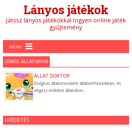
Lányos játékok
Játssz lányos játékokkal Ingyen online játék
gyűjtemény
Main menu
MENU
CÍMKE: ÁLLATORVOS
ÁLLAT DOKTOR
Dolgozz állatorvosként állatkórházunkban, és
végezz műtétet állatokon...
HIRDETÉS