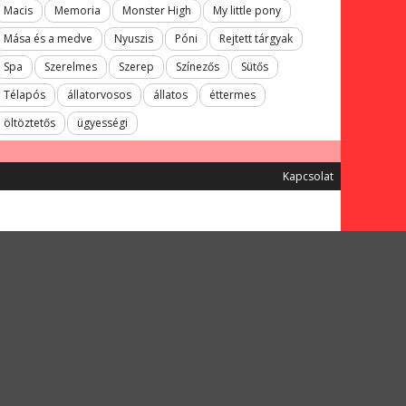
Macis
Memoria
Monster High
My little pony
Mása és a medve
Nyuszis
Póni
Rejtett tárgyak
Spa
Szerelmes
Szerep
Színezős
Sütős
Télapós
állatorvosos
állatos
éttermes
öltöztetős
ügyességi
Kapcsolat