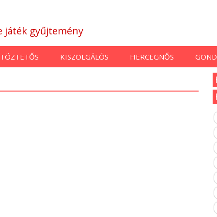
ne játék gyűjtemény
TÖZTETŐS
KISZOLGÁLÓS
HERCEGNŐS
GOND