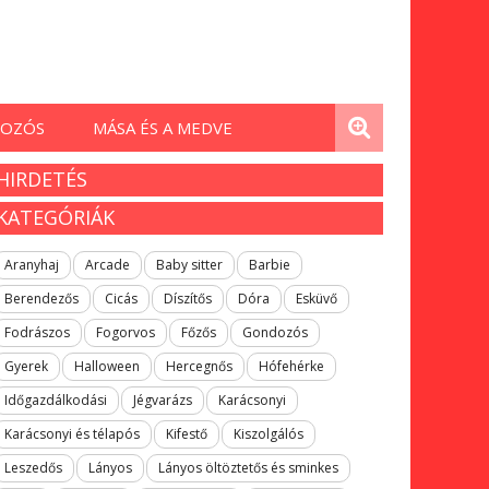
OZÓS
MÁSA ÉS A MEDVE
HIRDETÉS
KATEGÓRIÁK
Aranyhaj
Arcade
Baby sitter
Barbie
Berendezős
Cicás
Díszítős
Dóra
Esküvő
Fodrászos
Fogorvos
Főzős
Gondozós
Gyerek
Halloween
Hercegnős
Hófehérke
Időgazdálkodási
Jégvarázs
Karácsonyi
Karácsonyi és télapós
Kifestő
Kiszolgálós
Leszedős
Lányos
Lányos öltöztetős és sminkes