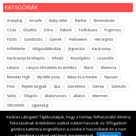
KATEGÓRIÁK
Aranyhaj
Arcade
Baby sitter
Barbie
Berendezős
Cicás
Díszítős
Dóra
Esküvő
Fodrászos
Fogorvos
Főzős
Gondozós
Gyerek
Halloween
Hercegnős
Hófehérke
Időgazdálkodási
Jégvarázs
Karácsonyi
Karácsonyi és télapós
Kifestő
Kiszolgálós
Leszedős
Lányos
Lányos öltöztetős és sminkes
Macis
Memoria
Monster High
My little pony
Mása és a medve
Nyuszis
Póni
Rejtett tárgyak
Spa
Szerelmes
Szerep
Színezős
Sütős
Télapós
állatorvosos
állatos
éttermes
öltöztetős
ügyességi
Kedves Látogató! Tájékoztatjuk, hogy a honlap felhasználói élmény
fokozásának érdekében sütiket sütiket használ. Az 'Elfogadom'
gombra kattintva engedélyezi a cookie-k használatát és a nem
2017 All rights reserved. lanyosjatekok.gyerekfilmek.hu
személyre szabott reklámok megjelenését