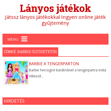
Lányos játékok
Játssz lányos játékokkal Ingyen online játék
gyűjtemény
Main menu
MENU
CÍMKE: BARBIE ÖLTÖZETETŐS
BARBIE A TENGERPARTON
Barbie hercegnő barátnőivel a tengerpartra indul.
Válaszd...
HIRDETÉS