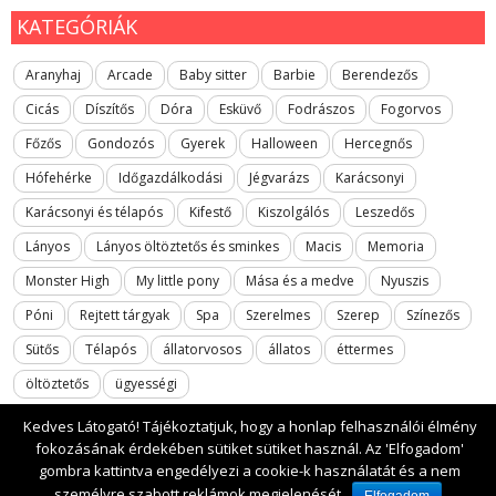
KATEGÓRIÁK
Aranyhaj
Arcade
Baby sitter
Barbie
Berendezős
Cicás
Díszítős
Dóra
Esküvő
Fodrászos
Fogorvos
Főzős
Gondozós
Gyerek
Halloween
Hercegnős
Hófehérke
Időgazdálkodási
Jégvarázs
Karácsonyi
Karácsonyi és télapós
Kifestő
Kiszolgálós
Leszedős
Lányos
Lányos öltöztetős és sminkes
Macis
Memoria
Monster High
My little pony
Mása és a medve
Nyuszis
Póni
Rejtett tárgyak
Spa
Szerelmes
Szerep
Színezős
Sütős
Télapós
állatorvosos
állatos
éttermes
öltöztetős
ügyességi
Kedves Látogató! Tájékoztatjuk, hogy a honlap felhasználói élmény
fokozásának érdekében sütiket sütiket használ. Az 'Elfogadom'
gombra kattintva engedélyezi a cookie-k használatát és a nem
2017 All rights reserved. lanyosjatekok.gyerekfilmek.hu
személyre szabott reklámok megjelenését