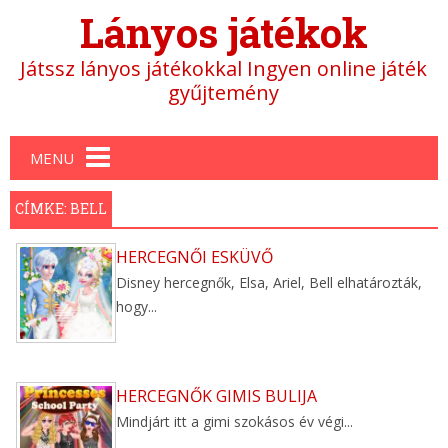
Lányos játékok
Játssz lányos játékokkal Ingyen online játék
gyűjtemény
Main menu
MENU
CÍMKE: BELL
HERCEGNŐI ESKÜVŐ
Disney hercegnők, Elsa, Ariel, Bell elhatározták,
hogy...
HERCEGNŐK GIMIS BULIJA
Mindjárt itt a gimi szokásos év végi...