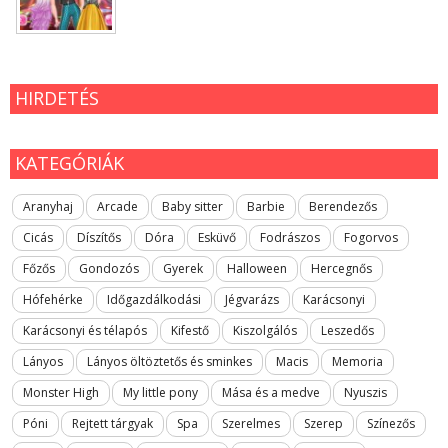
HIRDETÉS
KATEGÓRIÁK
Aranyhaj
Arcade
Baby sitter
Barbie
Berendezős
Cicás
Díszítős
Dóra
Esküvő
Fodrászos
Fogorvos
Főzős
Gondozós
Gyerek
Halloween
Hercegnős
Hófehérke
Időgazdálkodási
Jégvarázs
Karácsonyi
Karácsonyi és télapós
Kifestő
Kiszolgálós
Leszedős
Lányos
Lányos öltöztetős és sminkes
Macis
Memoria
Monster High
My little pony
Mása és a medve
Nyuszis
Póni
Rejtett tárgyak
Spa
Szerelmes
Szerep
Színezős