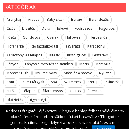
KATEGÓRIÁK
Aranyhaj
Arcade
Baby sitter
Barbie
Berendezős
Cicás
Díszítős
Dóra
Esküvő
Fodrászos
Fogorvos
Főzős
Gondozós
Gyerek
Halloween
Hercegnős
Hófehérke
Időgazdálkodási
Jégvarázs
Karácsonyi
Karácsonyi és télapós
Kifestő
Kiszolgálós
Leszedős
Lányos
Lányos öltöztetős és sminkes
Macis
Memoria
Monster High
My little pony
Mása és a medve
Nyuszis
Póni
Rejtett tárgyak
Spa
Szerelmes
Szerep
Színezős
Sütős
Télapós
állatorvosos
állatos
éttermes
öltöztetős
ügyességi
Kedves Látogató! Tájékoztatjuk, hogy a honlap felhasználói élmény
fokozásának érdekében sütiket sütiket használ. Az 'Elfogadom'
gombra kattintva engedélyezi a cookie-k használatát és a nem
2017 All rights reserved. lanyosjatekok.gyerekfilmek.hu
személyre szabott reklámok megjelenését