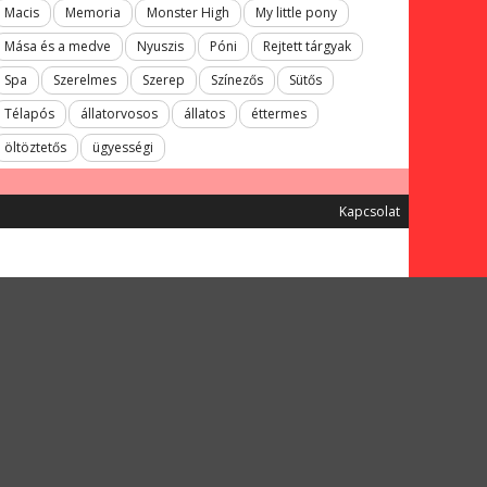
Macis
Memoria
Monster High
My little pony
Mása és a medve
Nyuszis
Póni
Rejtett tárgyak
Spa
Szerelmes
Szerep
Színezős
Sütős
Télapós
állatorvosos
állatos
éttermes
öltöztetős
ügyességi
Kapcsolat