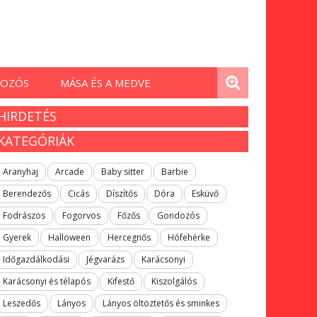
OZÓS
MÁSA ÉS A MEDVE
HIRDETÉS
KATEGÓRIÁK
Aranyhaj
Arcade
Baby sitter
Barbie
Berendezős
Cicás
Díszítős
Dóra
Esküvő
Fodrászos
Fogorvos
Főzős
Gondozós
Gyerek
Halloween
Hercegnős
Hófehérke
Időgazdálkodási
Jégvarázs
Karácsonyi
Karácsonyi és télapós
Kifestő
Kiszolgálós
Leszedős
Lányos
Lányos öltöztetős és sminkes