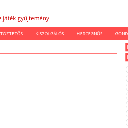
ne játék gyűjtemény
TÖZTETŐS
KISZOLGÁLÓS
HERCEGNŐS
GOND