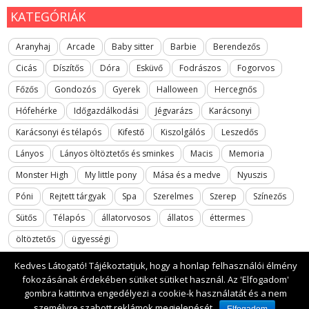
KATEGÓRIÁK
Aranyhaj
Arcade
Baby sitter
Barbie
Berendezős
Cicás
Díszítős
Dóra
Esküvő
Fodrászos
Fogorvos
Főzős
Gondozós
Gyerek
Halloween
Hercegnős
Hófehérke
Időgazdálkodási
Jégvarázs
Karácsonyi
Karácsonyi és télapós
Kifestő
Kiszolgálós
Leszedős
Lányos
Lányos öltöztetős és sminkes
Macis
Memoria
Monster High
My little pony
Mása és a medve
Nyuszis
Póni
Rejtett tárgyak
Spa
Szerelmes
Szerep
Színezős
Sütős
Télapós
állatorvosos
állatos
éttermes
öltöztetős
ügyességi
Kedves Látogató! Tájékoztatjuk, hogy a honlap felhasználói élmény
fokozásának érdekében sütiket sütiket használ. Az 'Elfogadom'
gombra kattintva engedélyezi a cookie-k használatát és a nem
2017 All rights reserved. lanyosjatekok.gyerekfilmek.hu
személyre szabott reklámok megjelenését