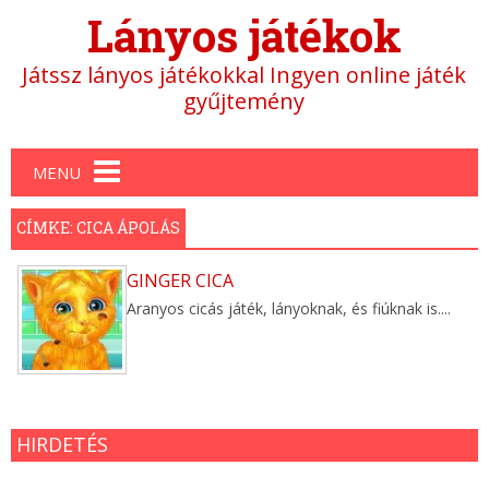
Lányos játékok
Játssz lányos játékokkal Ingyen online játék
gyűjtemény
Main menu
MENU
CÍMKE: CICA ÁPOLÁS
GINGER CICA
Aranyos cicás játék, lányoknak, és fiúknak is....
HIRDETÉS