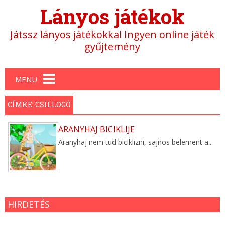
Lányos játékok
Játssz lányos játékokkal Ingyen online játék
gyűjtemény
Main menu
MENU
CÍMKE: CSILLOGÓ
ARANYHAJ BICIKLIJE
Aranyhaj nem tud biciklizni, sajnos belement a...
HIRDETÉS