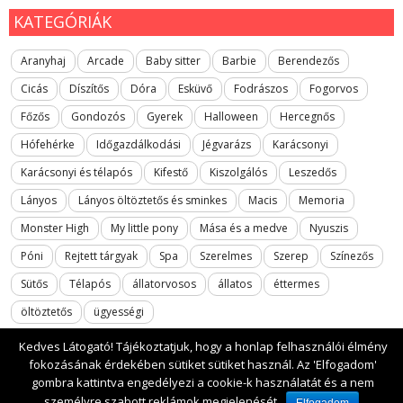
KATEGÓRIÁK
Aranyhaj
Arcade
Baby sitter
Barbie
Berendezős
Cicás
Díszítős
Dóra
Esküvő
Fodrászos
Fogorvos
Főzős
Gondozós
Gyerek
Halloween
Hercegnős
Hófehérke
Időgazdálkodási
Jégvarázs
Karácsonyi
Karácsonyi és télapós
Kifestő
Kiszolgálós
Leszedős
Lányos
Lányos öltöztetős és sminkes
Macis
Memoria
Monster High
My little pony
Mása és a medve
Nyuszis
Póni
Rejtett tárgyak
Spa
Szerelmes
Szerep
Színezős
Sütős
Télapós
állatorvosos
állatos
éttermes
öltöztetős
ügyességi
Kedves Látogató! Tájékoztatjuk, hogy a honlap felhasználói élmény
fokozásának érdekében sütiket sütiket használ. Az 'Elfogadom'
gombra kattintva engedélyezi a cookie-k használatát és a nem
2017 All rights reserved. lanyosjatekok.gyerekfilmek.hu
személyre szabott reklámok megjelenését