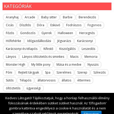
KATEGÓRIÁK
Aranyhaj
Arcade
Baby sitter
Barbie
Berendezős
Cicás
Díszítős
Dóra
Esküvő
Fodrászos
Fogorvos
Főzős
Gondozós
Gyerek
Halloween
Hercegnős
Hófehérke
Időgazdálkodási
Jégvarázs
Karácsonyi
Karácsonyi és télapós
Kifestő
Kiszolgálós
Leszedős
Lányos
Lányos öltöztetős és sminkes
Macis
Memoria
Monster High
My little pony
Mása és a medve
Nyuszis
Póni
Rejtett tárgyak
Spa
Szerelmes
Szerep
Színezős
Sütős
Télapós
állatorvosos
állatos
éttermes
öltöztetős
ügyességi
Kedves Látogató! Tájékoztatjuk, hogy a honlap felhasználói élmény
fokozásának érdekében sütiket sütiket használ. Az 'Elfogadom'
gombra kattintva engedélyezi a cookie-k használatát és a nem
2017 All rights reserved. lanyosjatekok.gyerekfilmek.hu
személyre szabott reklámok megjelenését