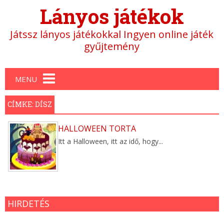
Lányos játékok
Játssz lányos játékokkal Ingyen online játék
gyűjtemény
Main menu
MENU
CÍMKE: DÍSZ
HALLOWEEN TORTA
Itt a Halloween, itt az idő, hogy...
HIRDETÉS