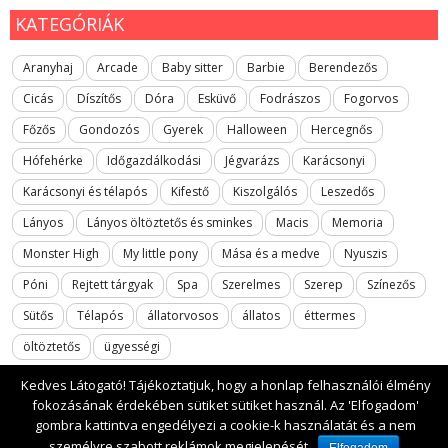
KATEGÓRIÁK
Aranyhaj
Arcade
Baby sitter
Barbie
Berendezős
Cicás
Díszítős
Dóra
Esküvő
Fodrászos
Fogorvos
Főzős
Gondozós
Gyerek
Halloween
Hercegnős
Hófehérke
Időgazdálkodási
Jégvarázs
Karácsonyi
Karácsonyi és télapós
Kifestő
Kiszolgálós
Leszedős
Lányos
Lányos öltöztetős és sminkes
Macis
Memoria
Monster High
My little pony
Mása és a medve
Nyuszis
Póni
Rejtett tárgyak
Spa
Szerelmes
Szerep
Színezős
Sütős
Télapós
állatorvosos
állatos
éttermes
öltöztetős
ügyességi
Kedves Látogató! Tájékoztatjuk, hogy a honlap felhasználói élmény
fokozásának érdekében sütiket sütiket használ. Az 'Elfogadom'
gombra kattintva engedélyezi a cookie-k használatát és a nem
2017 All rights reserved. lanyosjatekok.gyerekfilmek.hu
személyre szabott reklámok megjelenését