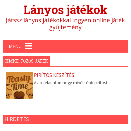
Lányos játékok
Játssz lányos játékokkal Ingyen online játék
gyűjtemény
Main menu
MENU
CÍMKE: FŐZŐS JÁTÉK
PIRÍTÓS KÉSZÍTÉS
Az a feladatod hogy minél több pirítóst...
HIRDETÉS