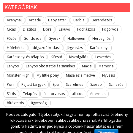
KATEGÓRIÁK
Aranyhaj
Arcade
Baby sitter
Barbie
Berendezős
Cicás
Díszítős
Dóra
Esküvő
Fodrászos
Fogorvos
Főzős
Gondozós
Gyerek
Halloween
Hercegnős
Hófehérke
Időgazdálkodási
Jégvarázs
Karácsonyi
Karácsonyi és télapós
Kifestő
Kiszolgálós
Leszedős
Lányos
Lányos öltöztetős és sminkes
Macis
Memoria
Monster High
My little pony
Mása és a medve
Nyuszis
Póni
Rejtett tárgyak
Spa
Szerelmes
Szerep
Színezős
Sütős
Télapós
állatorvosos
állatos
éttermes
öltöztetős
ügyességi
Kedves Látogató! Tájékoztatjuk, hogy a honlap felhasználói élmény
fokozásának érdekében sütiket sütiket használ. Az 'Elfogadom'
gombra kattintva engedélyezi a cookie-k használatát és a nem
2017 All rights reserved. lanyosjatekok.gyerekfilmek.hu
személyre szabott reklámok megjelenését