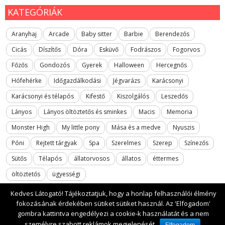
KATEGÓRIÁK
Aranyhaj
Arcade
Baby sitter
Barbie
Berendezős
Cicás
Díszítős
Dóra
Esküvő
Fodrászos
Fogorvos
Főzős
Gondozós
Gyerek
Halloween
Hercegnős
Hófehérke
Időgazdálkodási
Jégvarázs
Karácsonyi
Karácsonyi és télapós
Kifestő
Kiszolgálós
Leszedős
Lányos
Lányos öltöztetős és sminkes
Macis
Memoria
Monster High
My little pony
Mása és a medve
Nyuszis
Póni
Rejtett tárgyak
Spa
Szerelmes
Szerep
Színezős
Sütős
Télapós
állatorvosos
állatos
éttermes
öltöztetős
ügyességi
Kedves Látogató! Tájékoztatjuk, hogy a honlap felhasználói élmény
fokozásának érdekében sütiket sütiket használ. Az 'Elfogadom'
gombra kattintva engedélyezi a cookie-k használatát és a nem
2017 All rights reserved. lanyosjatekok.gyerekfilmek.hu
személyre szabott reklámok megjelenését