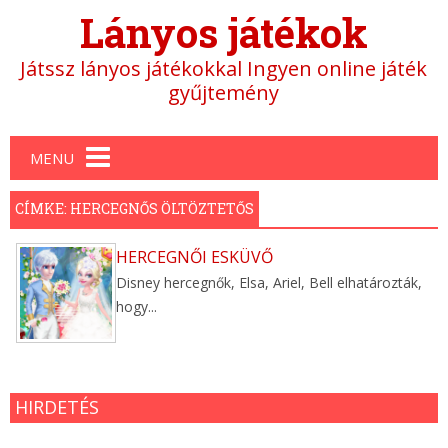
Lányos játékok
Játssz lányos játékokkal Ingyen online játék
gyűjtemény
Main menu
MENU
CÍMKE: HERCEGNŐS ÖLTÖZTETŐS
HERCEGNŐI ESKÜVŐ
Disney hercegnők, Elsa, Ariel, Bell elhatározták,
hogy...
HIRDETÉS