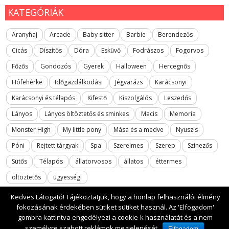
KATEGÓRIÁK
Aranyhaj
Arcade
Baby sitter
Barbie
Berendezős
Cicás
Díszítős
Dóra
Esküvő
Fodrászos
Fogorvos
Főzős
Gondozós
Gyerek
Halloween
Hercegnős
Hófehérke
Időgazdálkodási
Jégvarázs
Karácsonyi
Karácsonyi és télapós
Kifestő
Kiszolgálós
Leszedős
Lányos
Lányos öltöztetős és sminkes
Macis
Memoria
Monster High
My little pony
Mása és a medve
Nyuszis
Póni
Rejtett tárgyak
Spa
Szerelmes
Szerep
Színezős
Sütős
Télapós
állatorvosos
állatos
éttermes
öltöztetős
ügyességi
Kedves Látogató! Tájékoztatjuk, hogy a honlap felhasználói élmény
fokozásának érdekében sütiket sütiket használ. Az 'Elfogadom'
gombra kattintva engedélyezi a cookie-k használatát és a nem
2017 All rights reserved. lanyosjatekok.gyerekfilmek.hu
személyre szabott reklámok megjelenését