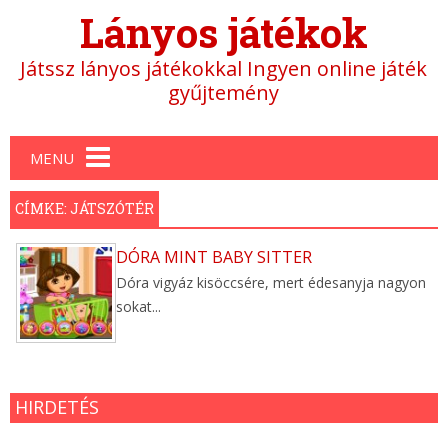
Lányos játékok
Játssz lányos játékokkal Ingyen online játék
gyűjtemény
Main menu
MENU
CÍMKE: JÁTSZÓTÉR
DÓRA MINT BABY SITTER
Dóra vigyáz kisöccsére, mert édesanyja nagyon
sokat...
HIRDETÉS