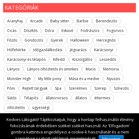
KATEGÓRIÁK
Aranyhaj
Arcade
Baby sitter
Barbie
Berendezős
Cicás
Díszítős
Dóra
Esküvő
Fodrászos
Fogorvos
Főzős
Gondozós
Gyerek
Halloween
Hercegnős
Hófehérke
Időgazdálkodási
Jégvarázs
Karácsonyi
Karácsonyi és télapós
Kifestő
Kiszolgálós
Leszedős
Lányos
Lányos öltöztetős és sminkes
Macis
Memoria
Monster High
My little pony
Mása és a medve
Nyuszis
Póni
Rejtett tárgyak
Spa
Szerelmes
Szerep
Színezős
Sütős
Télapós
állatorvosos
állatos
éttermes
öltöztetős
ügyességi
Kedves Látogató! Tájékoztatjuk, hogy a honlap felhasználói élmény
fokozásának érdekében sütiket sütiket használ. Az 'Elfogadom'
gombra kattintva engedélyezi a cookie-k használatát és a nem
2017 All rights reserved. lanyosjatekok.gyerekfilmek.hu
személyre szabott reklámok megjelenését