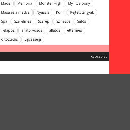
Macis
Memoria
Monster High
My little pony
Mása és a medve
Nyuszis
Póni
Rejtett tárgyak
Spa
Szerelmes
Szerep
Színezős
Sütős
Télapós
állatorvosos
állatos
éttermes
öltöztetős
ügyességi
Kapcsolat