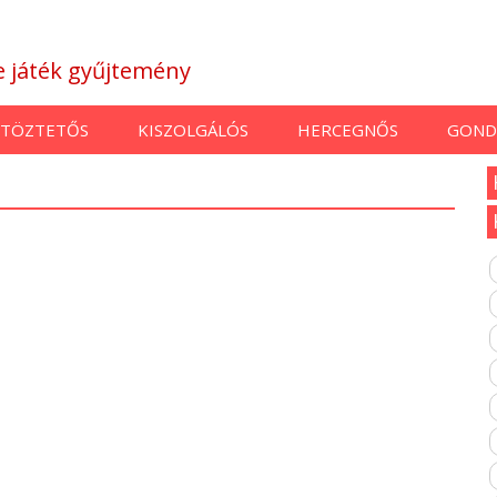
ne játék gyűjtemény
TÖZTETŐS
KISZOLGÁLÓS
HERCEGNŐS
GOND