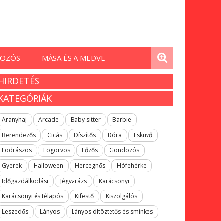
OZÓS
MÁSA ÉS A MEDVE
HIRDETÉS
KATEGÓRIÁK
Aranyhaj
Arcade
Baby sitter
Barbie
Berendezős
Cicás
Díszítős
Dóra
Esküvő
Fodrászos
Fogorvos
Főzős
Gondozós
Gyerek
Halloween
Hercegnős
Hófehérke
Időgazdálkodási
Jégvarázs
Karácsonyi
Karácsonyi és télapós
Kifestő
Kiszolgálós
Leszedős
Lányos
Lányos öltöztetős és sminkes