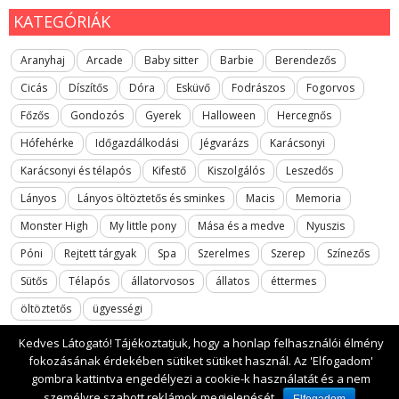
KATEGÓRIÁK
Aranyhaj
Arcade
Baby sitter
Barbie
Berendezős
Cicás
Díszítős
Dóra
Esküvő
Fodrászos
Fogorvos
Főzős
Gondozós
Gyerek
Halloween
Hercegnős
Hófehérke
Időgazdálkodási
Jégvarázs
Karácsonyi
Karácsonyi és télapós
Kifestő
Kiszolgálós
Leszedős
Lányos
Lányos öltöztetős és sminkes
Macis
Memoria
Monster High
My little pony
Mása és a medve
Nyuszis
Póni
Rejtett tárgyak
Spa
Szerelmes
Szerep
Színezős
Sütős
Télapós
állatorvosos
állatos
éttermes
öltöztetős
ügyességi
Kedves Látogató! Tájékoztatjuk, hogy a honlap felhasználói élmény
fokozásának érdekében sütiket sütiket használ. Az 'Elfogadom'
gombra kattintva engedélyezi a cookie-k használatát és a nem
2017 All rights reserved. lanyosjatekok.gyerekfilmek.hu
személyre szabott reklámok megjelenését