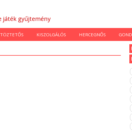
ne játék gyűjtemény
TÖZTETŐS
KISZOLGÁLÓS
HERCEGNŐS
GOND