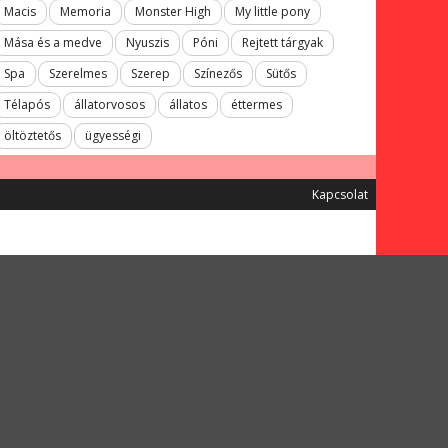
Macis
Memoria
Monster High
My little pony
Mása és a medve
Nyuszis
Póni
Rejtett tárgyak
Spa
Szerelmes
Szerep
Színezős
Sütős
Télapós
állatorvosos
állatos
éttermes
öltöztetős
ügyességi
Kapcsolat