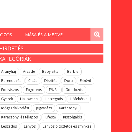
OZÓS
MÁSA ÉS A MEDVE
HIRDETÉS
KATEGÓRIÁK
Aranyhaj
Arcade
Baby sitter
Barbie
Berendezős
Cicás
Díszítős
Dóra
Esküvő
Fodrászos
Fogorvos
Főzős
Gondozós
Gyerek
Halloween
Hercegnős
Hófehérke
Időgazdálkodási
Jégvarázs
Karácsonyi
Karácsonyi és télapós
Kifestő
Kiszolgálós
Leszedős
Lányos
Lányos öltöztetős és sminkes