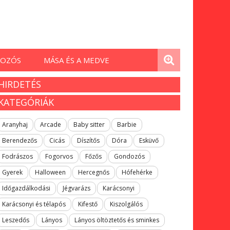
OZÓS
MÁSA ÉS A MEDVE
HIRDETÉS
KATEGÓRIÁK
Aranyhaj
Arcade
Baby sitter
Barbie
Berendezős
Cicás
Díszítős
Dóra
Esküvő
Fodrászos
Fogorvos
Főzős
Gondozós
Gyerek
Halloween
Hercegnős
Hófehérke
Időgazdálkodási
Jégvarázs
Karácsonyi
Karácsonyi és télapós
Kifestő
Kiszolgálós
Leszedős
Lányos
Lányos öltöztetős és sminkes