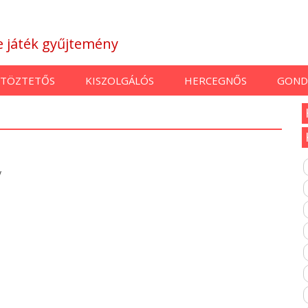
ne játék gyűjtemény
TÖZTETŐS
KISZOLGÁLÓS
HERCEGNŐS
GOND
y