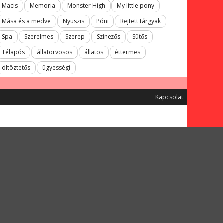
Macis
Memoria
Monster High
My little pony
Mása és a medve
Nyuszis
Póni
Rejtett tárgyak
Spa
Szerelmes
Szerep
Színezős
Sütős
Télapós
állatorvosos
állatos
éttermes
öltöztetős
ügyességi
Kapcsolat