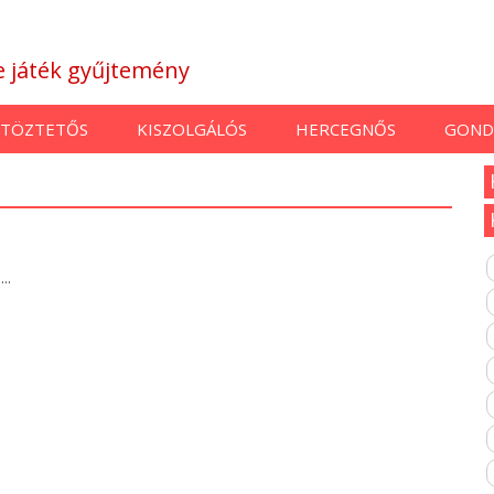
ne játék gyűjtemény
TÖZTETŐS
KISZOLGÁLÓS
HERCEGNŐS
GOND
..