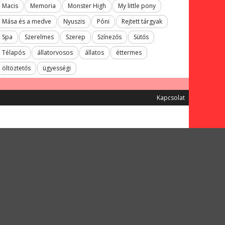
Macis
Memoria
Monster High
My little pony
Mása és a medve
Nyuszis
Póni
Rejtett tárgyak
Spa
Szerelmes
Szerep
Színezős
Sütős
Télapós
állatorvosos
állatos
éttermes
öltöztetős
ügyességi
Kapcsolat