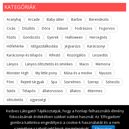
KATEGÓRIÁK
Aranyhaj
Arcade
Baby sitter
Barbie
Berendezős
Cicás
Díszítős
Dóra
Esküvő
Fodrászos
Fogorvos
Főzős
Gondozós
Gyerek
Halloween
Hercegnős
Hófehérke
Időgazdálkodási
Jégvarázs
Karácsonyi
Karácsonyi és télapós
Kifestő
Kiszolgálós
Leszedős
Lányos
Lányos öltöztetős és sminkes
Macis
Memoria
Monster High
My little pony
Mása és a medve
Nyuszis
Póni
Rejtett tárgyak
Spa
Szerelmes
Szerep
Színezős
Sütős
Télapós
állatorvosos
állatos
éttermes
öltöztetős
ügyességi
Kedves Látogató! Tájékoztatjuk, hogy a honlap felhasználói élmény
fokozásának érdekében sütiket sütiket használ. Az 'Elfogadom'
gombra kattintva engedélyezi a cookie-k használatát és a nem
2017 All rights reserved. lanyosjatekok.gyerekfilmek.hu
személyre szabott reklámok megjelenését