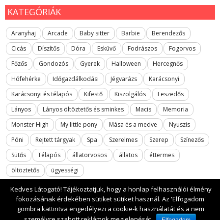
KATEGÓRIÁK
Aranyhaj
Arcade
Baby sitter
Barbie
Berendezős
Cicás
Díszítős
Dóra
Esküvő
Fodrászos
Fogorvos
Főzős
Gondozós
Gyerek
Halloween
Hercegnős
Hófehérke
Időgazdálkodási
Jégvarázs
Karácsonyi
Karácsonyi és télapós
Kifestő
Kiszolgálós
Leszedős
Lányos
Lányos öltöztetős és sminkes
Macis
Memoria
Monster High
My little pony
Mása és a medve
Nyuszis
Póni
Rejtett tárgyak
Spa
Szerelmes
Szerep
Színezős
Sütős
Télapós
állatorvosos
állatos
éttermes
öltöztetős
ügyességi
Kedves Látogató! Tájékoztatjuk, hogy a honlap felhasználói élmény
fokozásának érdekében sütiket sütiket használ. Az 'Elfogadom'
gombra kattintva engedélyezi a cookie-k használatát és a nem
2017 All rights reserved. lanyosjatekok.gyerekfilmek.hu
személyre szabott reklámok megjelenését