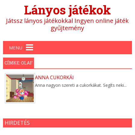
Lányos játékok
Játssz lányos játékokkal Ingyen online játék
gyűjtemény
Main menu
MENU
CÍMKE: OLAF
ANNA CUKORKÁI
Anna nagyon szereti a cukorkákat. Segíts neki...
HIRDETÉS