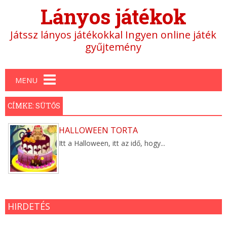
Lányos játékok
Játssz lányos játékokkal Ingyen online játék
gyűjtemény
Main menu
MENU
CÍMKE: SÜTŐS
HALLOWEEN TORTA
Itt a Halloween, itt az idő, hogy...
HIRDETÉS