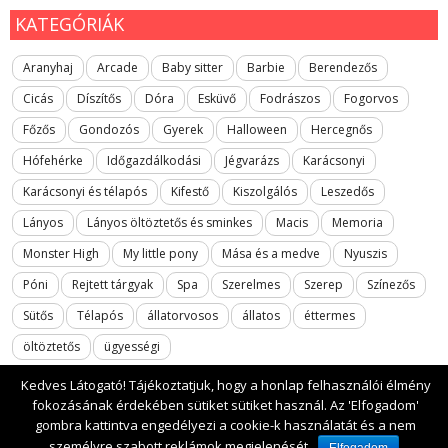
KATEGÓRIÁK
Aranyhaj
Arcade
Baby sitter
Barbie
Berendezős
Cicás
Díszítős
Dóra
Esküvő
Fodrászos
Fogorvos
Főzős
Gondozós
Gyerek
Halloween
Hercegnős
Hófehérke
Időgazdálkodási
Jégvarázs
Karácsonyi
Karácsonyi és télapós
Kifestő
Kiszolgálós
Leszedős
Lányos
Lányos öltöztetős és sminkes
Macis
Memoria
Monster High
My little pony
Mása és a medve
Nyuszis
Póni
Rejtett tárgyak
Spa
Szerelmes
Szerep
Színezős
Sütős
Télapós
állatorvosos
állatos
éttermes
öltöztetős
ügyességi
Kedves Látogató! Tájékoztatjuk, hogy a honlap felhasználói élmény
fokozásának érdekében sütiket sütiket használ. Az 'Elfogadom'
gombra kattintva engedélyezi a cookie-k használatát és a nem
2017 All rights reserved. lanyosjatekok.gyerekfilmek.hu
személyre szabott reklámok megjelenését