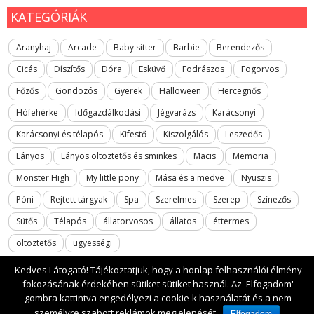
KATEGÓRIÁK
Aranyhaj
Arcade
Baby sitter
Barbie
Berendezős
Cicás
Díszítős
Dóra
Esküvő
Fodrászos
Fogorvos
Főzős
Gondozós
Gyerek
Halloween
Hercegnős
Hófehérke
Időgazdálkodási
Jégvarázs
Karácsonyi
Karácsonyi és télapós
Kifestő
Kiszolgálós
Leszedős
Lányos
Lányos öltöztetős és sminkes
Macis
Memoria
Monster High
My little pony
Mása és a medve
Nyuszis
Póni
Rejtett tárgyak
Spa
Szerelmes
Szerep
Színezős
Sütős
Télapós
állatorvosos
állatos
éttermes
öltöztetős
ügyességi
Kedves Látogató! Tájékoztatjuk, hogy a honlap felhasználói élmény
fokozásának érdekében sütiket sütiket használ. Az 'Elfogadom'
gombra kattintva engedélyezi a cookie-k használatát és a nem
2017 All rights reserved. lanyosjatekok.gyerekfilmek.hu
személyre szabott reklámok megjelenését