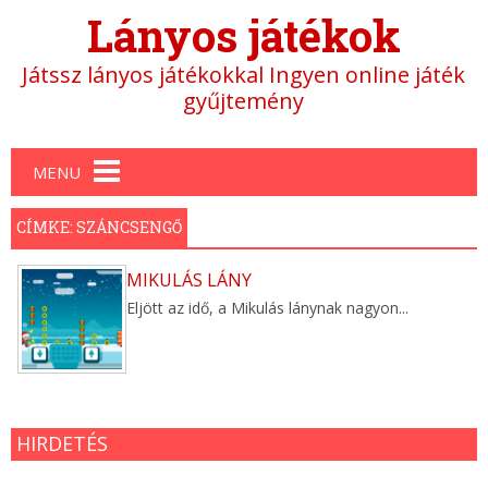
Lányos játékok
Játssz lányos játékokkal Ingyen online játék
gyűjtemény
Main menu
MENU
CÍMKE: SZÁNCSENGŐ
MIKULÁS LÁNY
Eljött az idő, a Mikulás lánynak nagyon...
HIRDETÉS