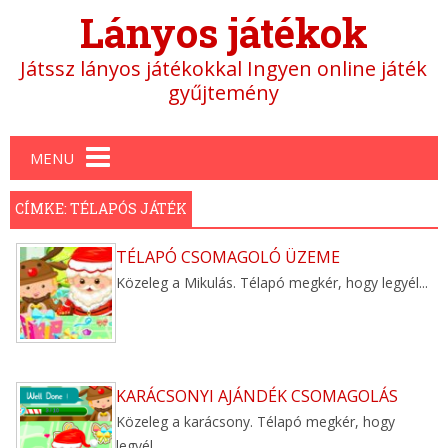
Lányos játékok
Játssz lányos játékokkal Ingyen online játék
gyűjtemény
Main menu
MENU
CÍMKE: TÉLAPÓS JÁTÉK
TÉLAPÓ CSOMAGOLÓ ÜZEME
Közeleg a Mikulás. Télapó megkér, hogy legyél...
KARÁCSONYI AJÁNDÉK CSOMAGOLÁS
Közeleg a karácsony. Télapó megkér, hogy
legyél...