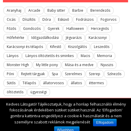
Aranyhaj
Arcade
Baby sitter
Barbie
Berendezős
Cicás
Díszítős
Dóra
Esküvő
Fodrászos
Fogorvos
Főzős
Gondozós
Gyerek
Halloween
Hercegnős
Hófehérke
Időgazdálkodási
Jégvarázs
Karácsonyi
Karácsonyi és télapós
Kifestő
Kiszolgálós
Leszedős
Lányos
Lányos öltöztetős és sminkes
Macis
Memoria
Monster High
My little pony
Mása és a medve
Nyuszis
Póni
Rejtett tárgyak
Spa
Szerelmes
Szerep
Színezős
Sütős
Télapós
állatorvosos
állatos
éttermes
öltöztetős
ügyességi
Kedves Látogató! Tájékoztatjuk, hogy a honlap felhasználói élmény
fokozásának érdekében sütiket sütiket használ. Az 'Elfogadom'
gombra kattintva engedélyezi a cookie-k használatát és a nem
2017 All rights reserved. lanyosjatekok.gyerekfilmek.hu
személyre szabott reklámok megjelenését
Elfogadom
Bővebben...