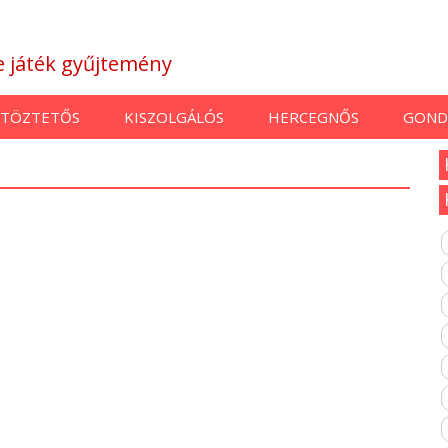
ne játék gyűjtemény
TÖZTETŐS
KISZOLGÁLÓS
HERCEGNŐS
GOND