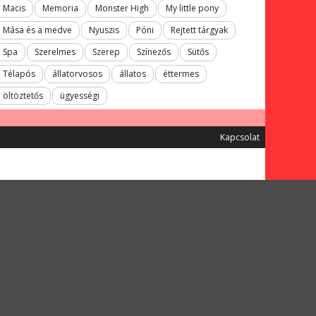
Macis
Memoria
Monster High
My little pony
Mása és a medve
Nyuszis
Póni
Rejtett tárgyak
Spa
Szerelmes
Szerep
Színezős
Sütős
Télapós
állatorvosos
állatos
éttermes
öltöztetős
ügyességi
Kapcsolat