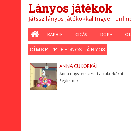
Lányos játékok
Játssz lányos játékokkal Ingyen onli
Main menu
BARBIE
CICÁS
DÓRA
ÖL
CÍMKE: TELEFONOS LÁNYOS
ANNA CUKORKÁI
Anna nagyon szereti a cukorkákat.
Segíts neki...