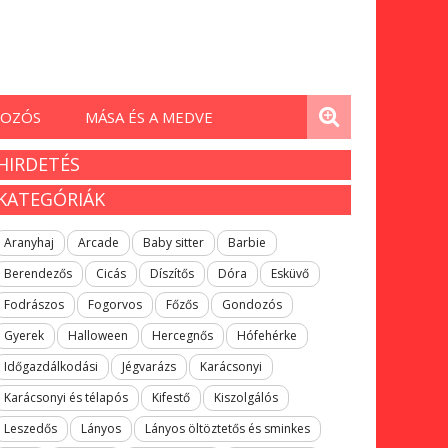
OZÓS
MÁSA ÉS A MEDVE
HIRDETÉS
KATEGÓRIÁK
Aranyhaj
Arcade
Baby sitter
Barbie
Berendezős
Cicás
Díszítős
Dóra
Esküvő
Fodrászos
Fogorvos
Főzős
Gondozós
Gyerek
Halloween
Hercegnős
Hófehérke
Időgazdálkodási
Jégvarázs
Karácsonyi
Karácsonyi és télapós
Kifestő
Kiszolgálós
Leszedős
Lányos
Lányos öltöztetős és sminkes