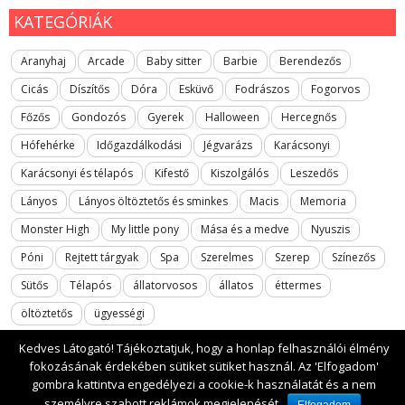
KATEGÓRIÁK
Aranyhaj
Arcade
Baby sitter
Barbie
Berendezős
Cicás
Díszítős
Dóra
Esküvő
Fodrászos
Fogorvos
Főzős
Gondozós
Gyerek
Halloween
Hercegnős
Hófehérke
Időgazdálkodási
Jégvarázs
Karácsonyi
Karácsonyi és télapós
Kifestő
Kiszolgálós
Leszedős
Lányos
Lányos öltöztetős és sminkes
Macis
Memoria
Monster High
My little pony
Mása és a medve
Nyuszis
Póni
Rejtett tárgyak
Spa
Szerelmes
Szerep
Színezős
Sütős
Télapós
állatorvosos
állatos
éttermes
öltöztetős
ügyességi
Kedves Látogató! Tájékoztatjuk, hogy a honlap felhasználói élmény
fokozásának érdekében sütiket sütiket használ. Az 'Elfogadom'
gombra kattintva engedélyezi a cookie-k használatát és a nem
2017 All rights reserved. lanyosjatekok.gyerekfilmek.hu
személyre szabott reklámok megjelenését